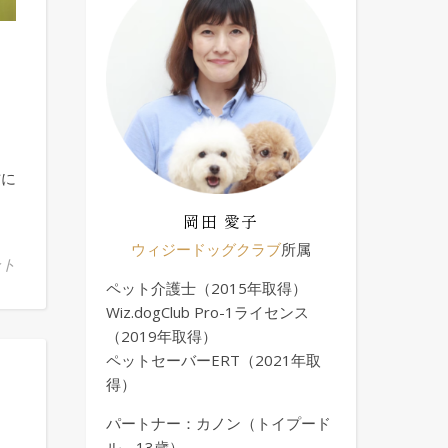
岡田 愛子
ウィジードッグクラブ
所属
ント
ペット介護士（2015年取得）
Wiz.dogClub Pro-1ライセンス
（2019年取得）
ペットセーバーERT（2021年取
得）
パートナー：カノン（トイプード
ル、13歳）