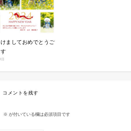
あけましておめでとうご
ます
1日
コメントを残す
。
※
が付いている欄は必須項目です