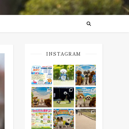
INSTAGRAM
「プールで遊ぼう！」イベント を開催します
明日、7月6日は16歳のお誕生日。
ワンちゃんたち、それ
初めて水遊びをする子も、水遊びが大好き
日中のお散歩レッスンがだんだんと難しくなってきま
GWラスト
皆さん満喫できましたか〜？
教室ではわんちゃんたちのキラ
わんわん運動会開催決定
お花見お散歩会
みんなで楽しむドッグイベント
3/28開催